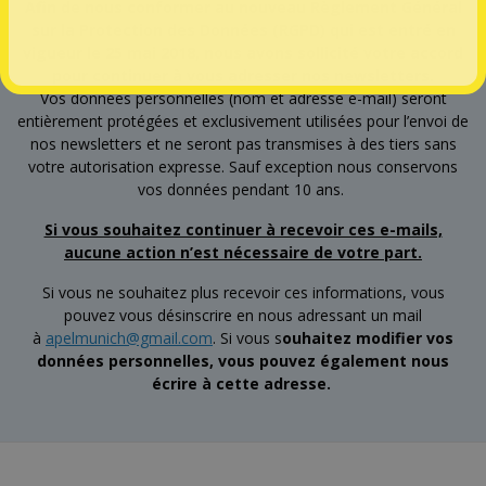
Afin de nous conformer au nouveau Règlement Général
sur la Protection des Données (RGPD) qui est entré en
vigueur le 25 mai 2018, nous avons sollicité votre accord
pour continuer à vous adresser nos newsletters.
Vos données personnelles (nom et adresse e-mail) seront
entièrement protégées et exclusivement utilisées pour l’envoi de
nos newsletters et ne seront pas transmises à des tiers sans
votre autorisation expresse. Sauf exception nous conservons
vos données pendant 10 ans.
Si vous souhaitez continuer à recevoir ces e-mails,
aucune action n’est nécessaire de votre part.
Si vous ne souhaitez plus recevoir ces informations, vous
pouvez vous désinscrire en nous adressant un mail
à
apelmunich@gmail.com
. Si vous s
ouhaitez modifier vos
données personnelles, vous pouvez également nous
écrire à cette adresse.