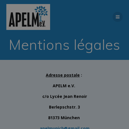
modal-check
Passer
au
contenu
Mentions légales
Adresse postale
:
APELM e.V.
c/o Lycée Jean Renoir
Berlepschstr. 3
81373 München
apelmunich@gmail.com