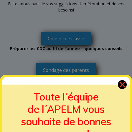
Faites-nous part de vos suggestions d’amélioration et de vos
besoins!
Conseil de classe
Préparer les CDC au fil de l’année – quelques conseils
Sondage des parents
Exemple de mail à envoyer aux parents – support à
adapter et modifier au fil de l’année!
Toute l´équipe
de l´APELM
vous
Prise de notes
souhaite de bonnes
Fichier permettant de préparer la prise de note par élève
lors du conseil de classe