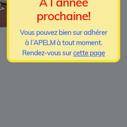
À l´année
prochaine!
Vous pouvez bien sur adhérer
à l´APELM à tout moment.
Rendez-vous sur
cette page