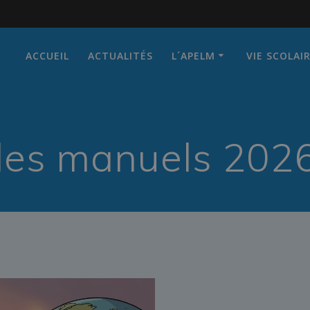
modal-check
ACCUEIL
ACTUALITÉS
L´APELM
VIE SCOLAI
 des manuels 202