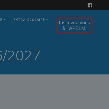
RE
EXTRA-SCOLAIRE
Inscrivez-vous
à l´APELM!
6/2027